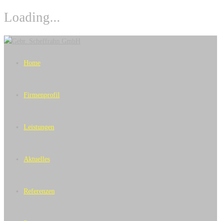
Loading...
Skip
to
Home
content
Firmenprofil
Leistungen
Aktuelles
Referenzen