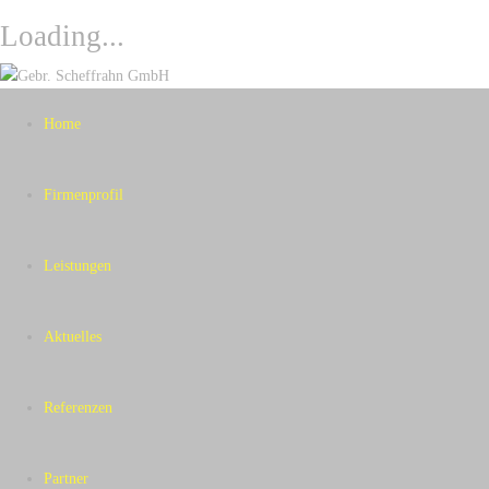
Loading...
Skip
to
content
Home
Firmenprofil
Leistungen
Aktuelles
Referenzen
Partner