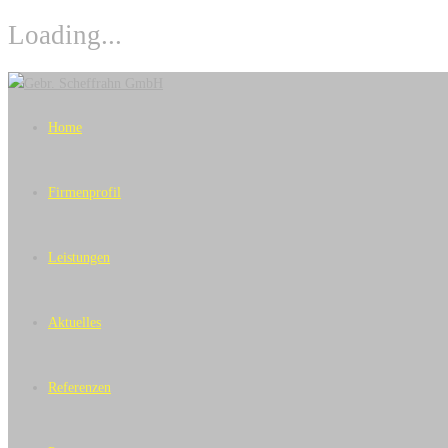
Loading...
Skip
to
Home
content
Firmenprofil
Leistungen
Aktuelles
Referenzen