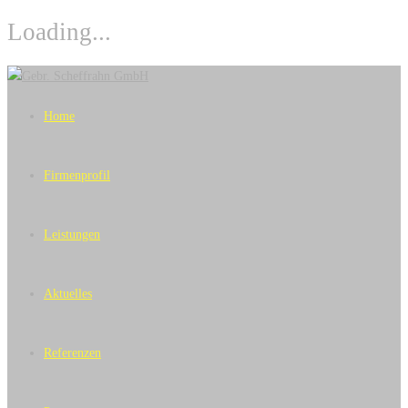
Loading...
Skip
to
Home
content
Firmenprofil
Leistungen
Aktuelles
Referenzen