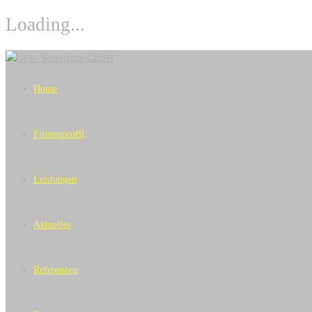
Loading...
Skip
to
Home
content
Firmenprofil
Leistungen
Aktuelles
Referenzen