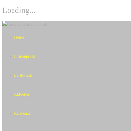
Loading...
Skip
to
Home
content
Firmenprofil
Leistungen
Aktuelles
Referenzen