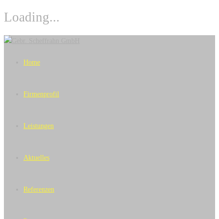
Loading...
Skip
to
Home
content
Firmenprofil
Leistungen
Aktuelles
Referenzen