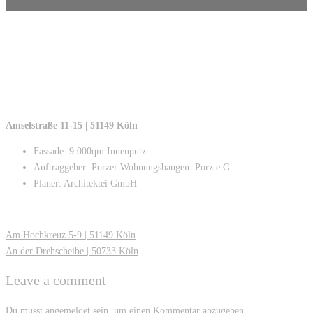
Amselstraße 11-15 | 51149 Köln
Fassade: 9.000qm Innenputz
Auftraggeber: Porzer Wohnungsbaugen. Porz e.G.
Planer: Architektei GmbH
Post
Am Hochkreuz 5-9 | 51149 Köln
navigation
An der Drehscheibe | 50733 Köln
Leave a comment
Du musst
angemeldet
sein, um einen Kommentar abzugeben.