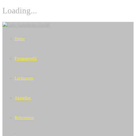
Loading...
Skip
to
Home
content
Firmenprofil
Leistungen
Aktuelles
Referenzen