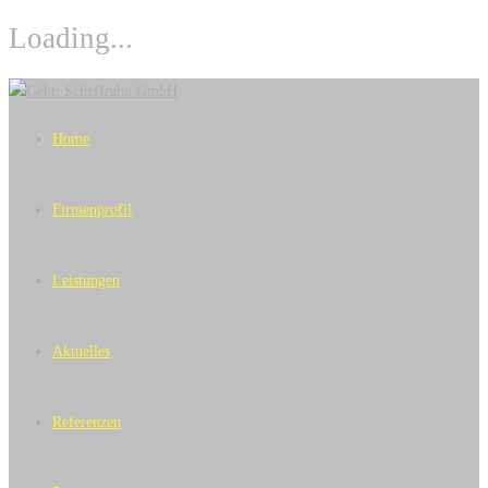
Loading...
Skip
to
Home
content
Firmenprofil
Leistungen
Aktuelles
Referenzen